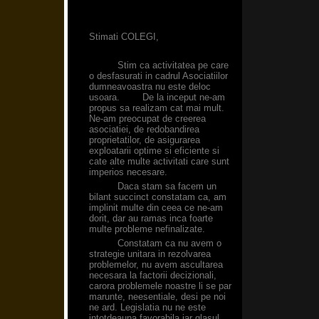
Stimati COLEGI,
Stim ca activitatea pe care
o desfasurati in cadrul Asociatiilor
dumneavoastra nu este deloc
usoara. De la inceput ne-am
propus sa realizam cat mai mult.
Ne-am preocupat de creerea
asociatiei, de redobandirea
proprietatilor, de asigurarea
exploatarii optime si eficiente si
cate alte multe activitati care sunt
imperios necesare.
Daca stam sa facem un
bilant succinct constatam ca, am
implinit multe din ceea ce ne-am
dorit, dar au ramas inca foarte
multe probleme nefinalizate.
Constatam ca nu avem o
strategie unitara in rezolvarea
problemelor, nu avem ascultarea
necesara la factorii decizionali,
carora problemele noastre li se par
marunte, neesentiale, desi pe noi
ne ard. Legislatia nu ne este
intotdeauna favorabila iar glasul