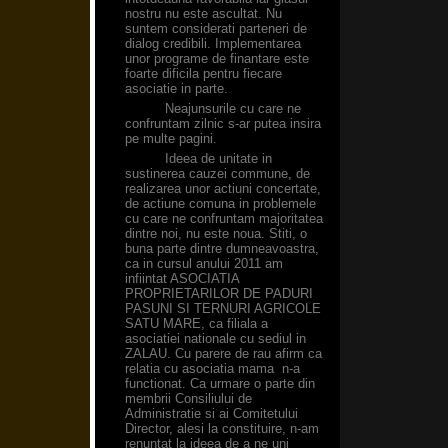
nostru nu este ascultat. Nu
suntem considerati parteneri de
dialog credibili. Implementarea
unor programe de finantare este
foarte dificila pentru fiecare
asociatie in parte.
Neajunsurile cu care ne
confruntam zilnic s-ar putea insira
pe multe pagini.
Ideea de unitate in
sustinerea cauzei commune, de
realizarea unor actiuni concertate,
de actiune comuna in problemele
cu care ne confruntam majoritatea
dintre noi, nu este noua. Stiti, o
buna parte dintre dumneavoastra,
ca in cursul anului 2011 am
infiintat ASOCIATIA
PROPRIETARILOR DE PADURI
PASUNI SI TERNURI AGRICOLE
SATU MARE, ca filiala a
asociatiei nationale cu sediul in
ZALAU. Cu parere de rau afirm ca
relatia cu asociatia mama n-a
functionat. Ca urmare o parte din
membrii Consiliului de
Administratie si ai Comitetului
Director, alesi la constituire, n-am
renuntat la ideea de a ne uni