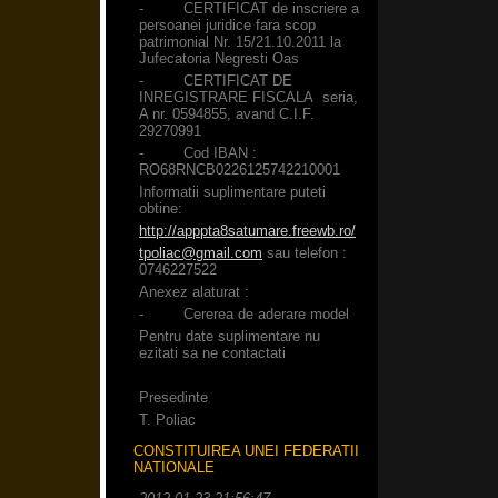
- CERTIFICAT de inscriere a
persoanei juridice fara scop
patrimonial Nr. 15/21.10.2011 la
Jufecatoria Negresti Oas
- CERTIFICAT DE
INREGISTRARE FISCALA seria,
A nr. 0594855, avand C.I.F.
29270991
- Cod IBAN :
RO68RNCB0226125742210001
Informatii suplimentare puteti
obtine:
http://apppta8satumare.freewb.ro/
tpoliac@gmail.com
sau telefon :
0746227522
Anexez alaturat :
- Cererea de aderare model
Pentru date suplimentare nu
ezitati sa ne contactati
Presedinte
T. Poliac
CONSTITUIREA UNEI FEDERATII
NATIONALE