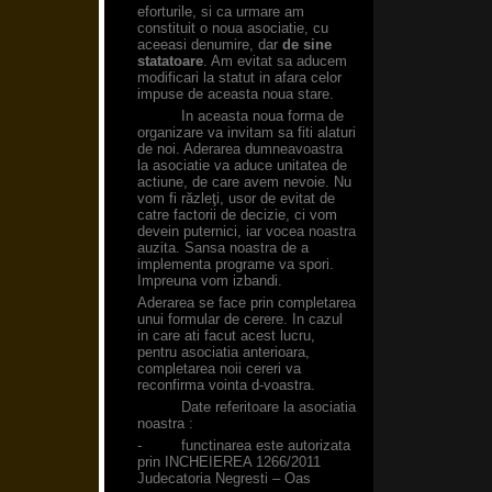
eforturile, si ca urmare am
constituit o noua asociatie, cu
aceeasi denumire, dar
de sine
statatoare
. Am evitat sa aducem
modificari la statut in afara celor
impuse de aceasta noua stare.
In aceasta noua forma de
organizare va invitam sa fiti alaturi
de noi. Aderarea dumneavoastra
la asociatie va aduce unitatea de
actiune, de care avem nevoie. Nu
vom fi răzleţi, usor de evitat de
catre factorii de decizie, ci vom
devein puternici, iar vocea noastra
auzita. Sansa noastra de a
implementa programe va spori.
Impreuna vom izbandi.
Aderarea se face prin completarea
unui formular de cerere. In cazul
in care ati facut acest lucru,
pentru asociatia anterioara,
completarea noii cereri va
reconfirma vointa d-voastra.
Date referitoare la asociatia
noastra :
- functinarea este autorizata
prin INCHEIEREA 1266/2011
Judecatoria Negresti – Oas