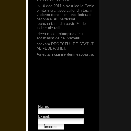
2012-01-23 21:56:47
In 10 dec.2011 a avut loc la Cozia
o intalnire a asociatiilor din tara in
vederea constituirii unei federatii
nationale. Au participat
reprezentanti din peste 20 de
judete ale tarii.
Ideea a fost intampinata cu
entuziasm de cei prezenti.
anexam PROECTUL DE STATUT
AL FEDERATIEI.
Asteptam opiniile dumneavoastra.